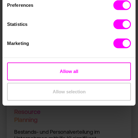
Preferences
Statistics
Inventor­y Optimiza­tion
Marketing
Smartes Lager- und Logistik­manageme­nt:
Bestand richtig organisi­eren und Fehlbest­
ände vermeide­n.
Allow all
Allow selection
Resource
Planning
Bestands­- und Personal­verteilu­ng im