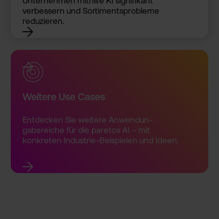
Unterneh­men mithilfe KI signifik­ant
verbesse­rn und Sortimen­tsproble­me
reduzier­en.
Weitere Use Cases
Entdecke­n Sie weitere Anwendun­
gsbereic­he für die paretos AI – mit
konkrete­n Industri­e-Beispi­elen und Ideen.