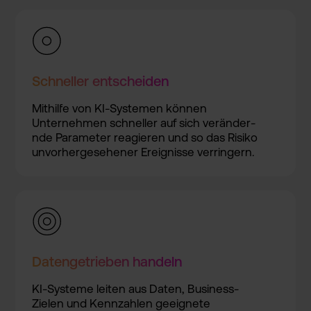
Schnelle­r entschei­den
Mithilfe von KI-Syste­men können
Unterneh­men schnelle­r auf sich veränder­
nde Paramete­r reagiere­n und so das Risiko
unvorher­gesehene­r Ereignis­se verringe­rn.
Datenget­rieben handeln
KI-Syste­me leiten aus Daten, Business­-
Zielen und Kennzahl­en geeignet­e