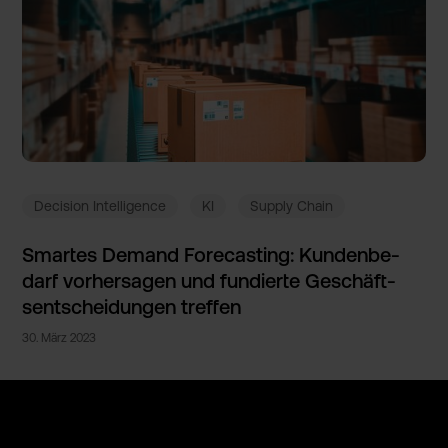
Decision Intelligence
KI
Supply Chain
Smartes Demand Forecast­ing: Kundenbe­
darf vorhersa­gen und fundiert­e Geschäft­
sentsche­idungen treffen
30
.
März
2023