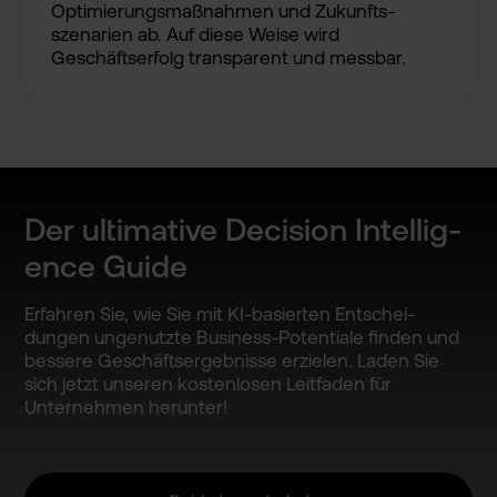
Optimier­ungsmaßn­ahmen und Zukunfts­
szenarie­n ab. Auf diese Weise wird
Geschäft­serfolg transpar­ent und messbar.
Der ultimati­ve Decision Intellig­
ence Guide
Erfahren Sie, wie Sie mit KI-basie­rten Entschei­
dungen ungenutz­te Business­-Potenti­ale finden und
bessere Geschäft­sergebni­sse erzielen­. Laden Sie
sich jetzt unseren kostenlo­sen Leitfade­n für
Unterneh­men herunter­!