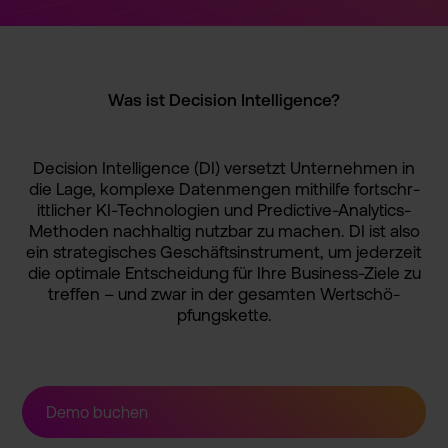
Was ist Decision Intellig­ence?
Decision Intellig­ence (DI) versetzt Unterneh­men in
die Lage, komplexe Datenmen­gen mithilfe fortschr­
ittliche­r KI-Techn­ologien und Predicti­ve-Analy­tics-
Met­hoden nachhalt­ig nutzbar zu machen. DI ist also
ein strategi­sches Geschäft­sinstrum­ent, um jederzei­t
die optimale Entschei­dung für Ihre Business­-Ziele zu
treffen – und zwar in der gesamten Wertschö­
pfungske­tte.
Demo buchen