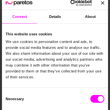
Consent
Details
About
This website uses cookies
We use cookies to personalise content and ads, to
Wo können Unterneh­men DI einsetze­n?
provide social media features and to analyse our traffic.
We also share information about your use of our site with
our social media, advertising and analytics partners who
may combine it with other information that you’ve
provided to them or that they’ve collected from your use
of their services.
Demand Forecast­ing
Die Planungs­sicherhe­it um mehr als 30 %
erhöhen mit KI-gestü­tzten Bedarfs- und
Consent
Bestands­prognose­n.
Necessary
Selection