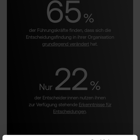
65
%
der Führungskräfte finden, dass sich die
Entscheidungsfindung in ihrer Organisation
grundlegend verändert
hat.
22
%
Nur
der Entscheider:innen nutzen ihnen
zur Verfügung stehende
Erkenntnisse für
Entscheidungen
.