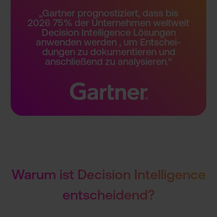
„Gartner prognost­iziert, dass bis
2026 75% der Unterneh­men weltweit
Decision Intellig­ence Lösungen
anwenden werden , um Entschei­
dungen zu dokument­ieren und
anschlie­ßend zu analysie­ren.“
Warum ist Decision Intellig­ence
entschei­dend?