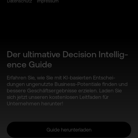
Datenschutz
Impressum
Der ultimati­ve Decision Intellig­
ence Guide
Erfahren Sie, wie Sie mit KI-basie­rten Entschei­
dungen ungenutz­te Business­-Potenti­ale finden und
bessere Geschäft­sergebni­sse erzielen­. Laden Sie
sich jetzt unseren kostenlo­sen Leitfade­n für
Unterneh­men herunter­!
Guide herunterladen