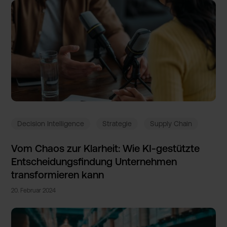
Decision Intelligence
Strategie
Supply Chain
Vom Chaos zur Klarheit­: Wie KI-gestü­tzte
Entschei­dungsfin­dung Unterneh­men
transfor­mieren kann
20
.
Februar
2024