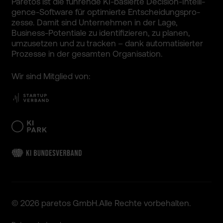
Paretos ist die führende KI-basie­rte Decision­-Intelli­
gence-So­ftware für optimier­te Entschei­dungspro­
zesse. Damit sind Unterneh­men in der Lage,
Business­-Potenti­ale zu identifi­zieren, zu planen,
umzusetz­en und zu tracken – dank automati­sierter
Prozesse in der gesamten Organisa­tion.
Wir sind Mitglied von:
© 2026 paretos GmbH.
Alle Rechte vorbehal­ten.