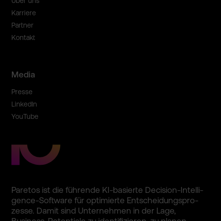
Über uns
Karriere
Partner
Kontakt
Media
Presse
LinkedIn
YouTube
Paretos ist die führende KI-basie­rte Decision­-Intelli­
gence-So­ftware für optimier­te Entschei­dungspro­
zesse. Damit sind Unterneh­men in der Lage,