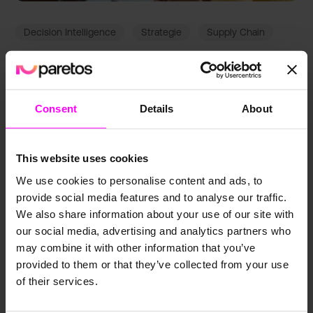
Decision Intelligence
Strategie
Supply Chain
Vom Chaos zur Klarheit­: Wie KI-gestü­tzte
Entschei­dungsfin­dung Unterneh­men
transfor­mieren kann
Consent
Details
About
February 20, 2024
This website uses cookies
We use cookies to personalise content and ads, to
provide social media features and to analyse our traffic.
We also share information about your use of our site with
our social media, advertising and analytics partners who
may combine it with other information that you’ve
provided to them or that they’ve collected from your use
of their services.